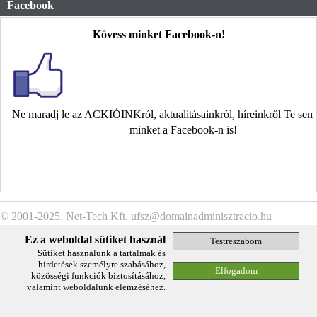
Facebook
Kövess minket Facebook-n!
Ne maradj le az ACKIÓINKról, aktualitásainkról, híreinkről Te se
minket a Facebook-n is!
© 2001-2025.
Net-Tech Kft.
ufsz@domainadminisztracio.hu
Adatkezelési Tájékoztató
Ez a weboldal sütiket használ
Sütiket használunk a tartalmak és
hirdetések személyre szabásához,
közösségi funkciók biztosításához,
valamint weboldalunk elemzéséhez.