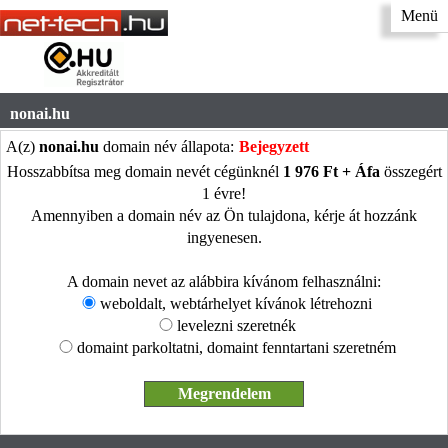
Menü
nonai.hu
A(z)
nonai.hu
domain név állapota:
Bejegyzett
Hosszabbítsa meg domain nevét cégünknél
1 976 Ft + Áfa
összegért
1 évre!
Amennyiben a domain név az Ön tulajdona, kérje át hozzánk
ingyenesen.
A domain nevet az alábbira kívánom felhasználni:
weboldalt, webtárhelyet kívánok létrehozni
levelezni szeretnék
domaint parkoltatni, domaint fenntartani szeretném