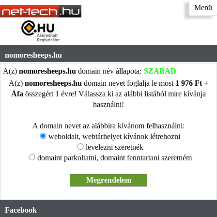
Menü
nomoresheeps.hu
A(z)
nomoresheeps.hu
domain név állapota:
SZABAD
A(z)
nomoresheeps.hu
domain nevet foglalja le most
1 976 Ft +
Áfa
összegért 1 évre! Válassza ki az alábbi listából mire kívánja
használni!
A domain nevet az alábbira kívánom felhasználni:
weboldalt, webtárhelyet kívánok létrehozni
levelezni szeretnék
domaint parkoltatni, domaint fenntartani szeretném
Facebook