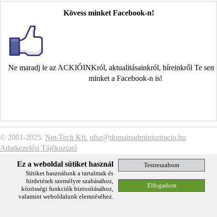
Kövess minket Facebook-n!
Ne maradj le az ACKIÓINKról, aktualitásainkról, híreinkről Te se
minket a Facebook-n is!
© 2001-2025.
Net-Tech Kft.
ufsz@domainadminisztracio.hu
Adatkezelési Tájékoztató
Ez a weboldal sütiket használ
Sütiket használunk a tartalmak és
hirdetések személyre szabásához,
közösségi funkciók biztosításához,
valamint weboldalunk elemzéséhez.