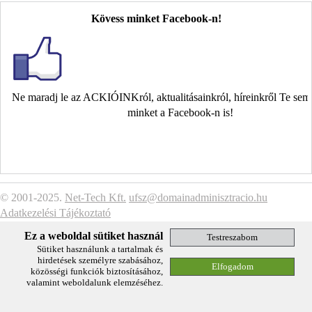
Kövess minket Facebook-n!
Ne maradj le az ACKIÓINKról, aktualitásainkról, híreinkről Te se
minket a Facebook-n is!
© 2001-2025.
Net-Tech Kft.
ufsz@domainadminisztracio.hu
Adatkezelési Tájékoztató
Ez a weboldal sütiket használ
Sütiket használunk a tartalmak és
hirdetések személyre szabásához,
közösségi funkciók biztosításához,
valamint weboldalunk elemzéséhez.