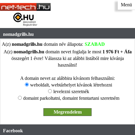
Menü
nomadgrills.hu
A(z)
nomadgrills.hu
domain név állapota:
SZABAD
A(z)
nomadgrills.hu
domain nevet foglalja le most
1 976 Ft + Áfa
összegért 1 évre! Válassza ki az alábbi listából mire kívánja
használni!
A domain nevet az alábbira kívánom felhasználni:
weboldalt, webtárhelyet kívánok létrehozni
levelezni szeretnék
domaint parkoltatni, domaint fenntartani szeretném
Facebook