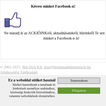
Kövess minket Facebook-n!
Ne maradj le az ACKIÓINKról, aktualitásainkról, híreinkről Te se
minket a Facebook-n is!
© 2001-2025.
Net-Tech Kft.
ufsz@domainadminisztracio.hu
Adatkezelési Tájékoztató
Ez a weboldal sütiket használ
Sütiket használunk a tartalmak és
hirdetések személyre szabásához,
közösségi funkciók biztosításához,
valamint weboldalunk elemzéséhez.