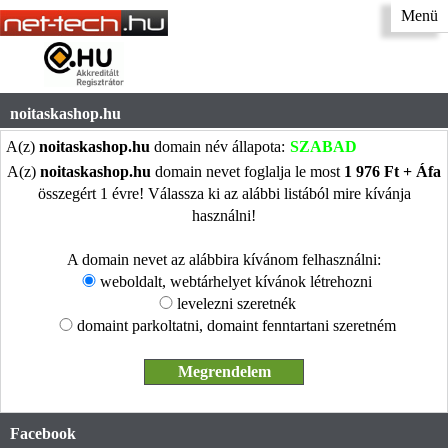
Menü
noitaskashop.hu
A(z)
noitaskashop.hu
domain név állapota:
SZABAD
A(z)
noitaskashop.hu
domain nevet foglalja le most
1 976 Ft + Áfa
összegért 1 évre! Válassza ki az alábbi listából mire kívánja
használni!
A domain nevet az alábbira kívánom felhasználni:
weboldalt, webtárhelyet kívánok létrehozni
levelezni szeretnék
domaint parkoltatni, domaint fenntartani szeretném
Facebook