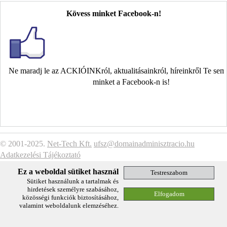
Kövess minket Facebook-n!
Ne maradj le az ACKIÓINKról, aktualitásainkról, híreinkről Te se
minket a Facebook-n is!
© 2001-2025.
Net-Tech Kft.
ufsz@domainadminisztracio.hu
Adatkezelési Tájékoztató
Ez a weboldal sütiket használ
Sütiket használunk a tartalmak és
hirdetések személyre szabásához,
közösségi funkciók biztosításához,
valamint weboldalunk elemzéséhez.