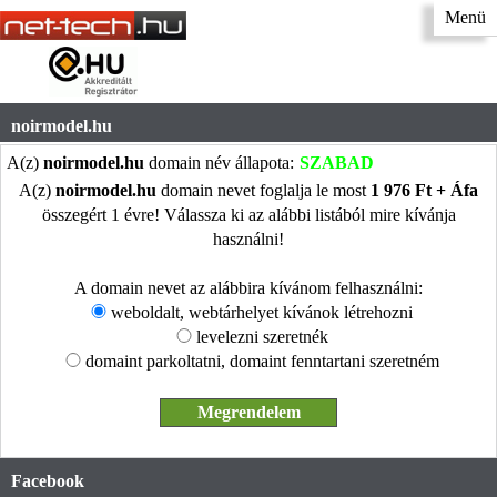
Menü
noirmodel.hu
A(z)
noirmodel.hu
domain név állapota:
SZABAD
A(z)
noirmodel.hu
domain nevet foglalja le most
1 976 Ft + Áfa
összegért 1 évre! Válassza ki az alábbi listából mire kívánja
használni!
A domain nevet az alábbira kívánom felhasználni:
weboldalt, webtárhelyet kívánok létrehozni
levelezni szeretnék
domaint parkoltatni, domaint fenntartani szeretném
Facebook