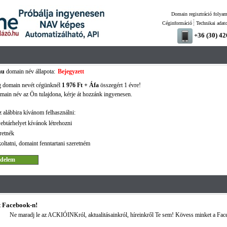
Domain regisztráció folyam
Céginformáció
Technikai adat
+36 (30) 4
hu
domain név állapota:
Bejegyzett
g domain nevét cégünknél
1 976 Ft + Áfa
összegért 1 évre!
ain név az Ön tulajdona, kérje át hozzánk ingyenesen.
 alábbira kívánom felhasználni:
ebtárhelyet kívánok létrehozni
retnék
oltatni, domaint fenntartani szeretném
 Facebook-n!
Ne maradj le az ACKIÓINKról, aktualitásainkról, híreinkről Te sem! Kövess minket a Fac