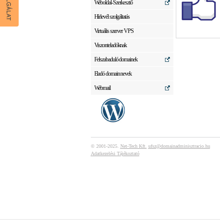
Weboldal-Szerkesztő
Hírlevél szolgáltatás
Virtuális szerver VPS
Viszonteladóknak
Felszabaduló domainek
Eladó domain nevek
Webmail
© 2001-2025.
Net-Tech Kft.
ufsz@domainadminisztracio.hu
Adatkezelési Tájékoztató