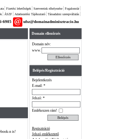
ata
Fizetési lehetőségek
Szervereink elhelyezése
Fogalomtár
ok
ÁSZF
Adatkezelési Tájékoztató
Társadalmi szerepvállalás
26-6905
ufsz@domainadminisztracio.hu
Domain ellenőrzés
Domain név:
www.
Belépés/Regisztráció
Bejelentkezés
E-mail: *
Jelszó: *
Emlékezzen rám!
Regisztráció
ebook-n is!
Jelszó emlékeztető