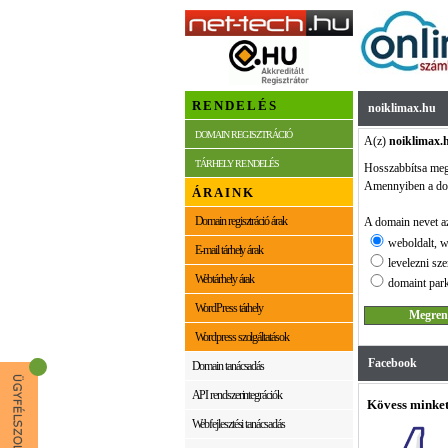
RENDELÉS
noiklimax.hu
DOMAIN REGISZTRÁCIÓ
A(z)
noiklimax.
TÁRHELY RENDELÉS
Hosszabbítsa me
Amennyiben a dom
ÁRAINK
Domain regisztráció árak
A domain nevet az
weboldalt, w
E-mail tárhely árak
levelezni sze
Webtárhely árak
domaint park
WordPress tárhely
Wordpress szolgáltatások
Facebook
Domain tanácsadás
API rendszerintegrációk
Kövess minket
Webfejlesztési tanácsadás