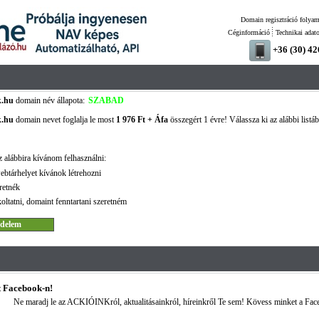
Domain regisztráció folyam
Céginformáció
Technikai adat
+36 (30) 4
k.hu
domain név állapota:
SZABAD
k.hu
domain nevet foglalja le most
1 976 Ft + Áfa
összegért 1 évre! Válassza ki az alábbi listá
 alábbira kívánom felhasználni:
ebtárhelyet kívánok létrehozni
retnék
oltatni, domaint fenntartani szeretném
 Facebook-n!
Ne maradj le az ACKIÓINKról, aktualitásainkról, híreinkről Te sem! Kövess minket a Fac