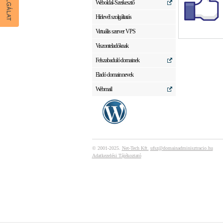
Weboldal-Szerkesztő
Hírlevél szolgáltatás
Virtuális szerver VPS
Viszonteladóknak
Felszabaduló domainek
Eladó domain nevek
Webmail
© 2001-2025.
Net-Tech Kft.
ufsz@domainadminisztracio.hu
Adatkezelési Tájékoztató