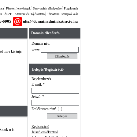
ata
Fizetési lehetőségek
Szervereink elhelyezése
Fogalomtár
ok
ÁSZF
Adatkezelési Tájékoztató
Társadalmi szerepvállalás
26-6905
ufsz@domainadminisztracio.hu
Domain ellenőrzés
Domain név:
www.
ból mire kívánja
Belépés/Regisztráció
Bejelentkezés
E-mail: *
Jelszó: *
Emlékezzen rám!
Regisztráció
ebook-n is!
Jelszó emlékeztető