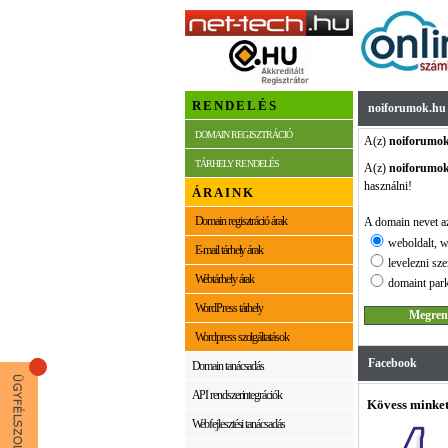
RENDELÉS
noiforumok.hu
DOMAIN REGISZTRÁCIÓ
A(z)
noiforumo
TÁRHELY RENDELÉS
A(z)
noiforumo
használni!
ÁRAINK
Domain regisztráció árak
A domain nevet az
weboldalt, w
E-mail tárhely árak
levelezni sze
Webtárhely árak
domaint park
WordPress tárhely
Wordpress szolgáltatások
Facebook
Domain tanácsadás
API rendszerintegrációk
Kövess minket
Webfejlesztési tanácsadás