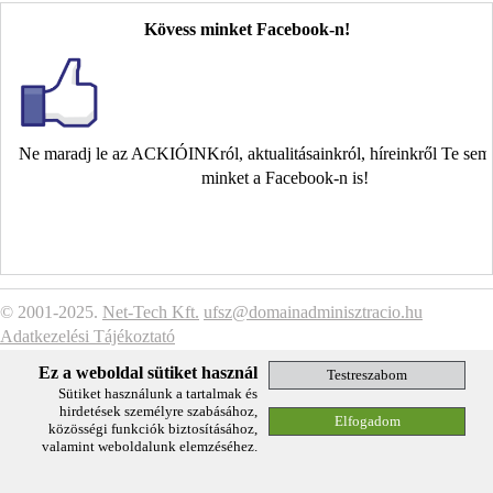
Kövess minket Facebook-n!
Ne maradj le az ACKIÓINKról, aktualitásainkról, híreinkről Te se
minket a Facebook-n is!
© 2001-2025.
Net-Tech Kft.
ufsz@domainadminisztracio.hu
Adatkezelési Tájékoztató
Ez a weboldal sütiket használ
Sütiket használunk a tartalmak és
hirdetések személyre szabásához,
közösségi funkciók biztosításához,
valamint weboldalunk elemzéséhez.