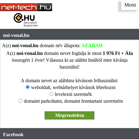
Menü
noi-vonal.hu
A(z)
noi-vonal.hu
domain név állapota:
SZABAD
A(z)
noi-vonal.hu
domain nevet foglalja le most
1 976 Ft + Áfa
összegért 1 évre! Válassza ki az alábbi listából mire kívánja
használni!
A domain nevet az alábbira kívánom felhasználni:
weboldalt, webtárhelyet kívánok létrehozni
levelezni szeretnék
domaint parkoltatni, domaint fenntartani szeretném
Facebook