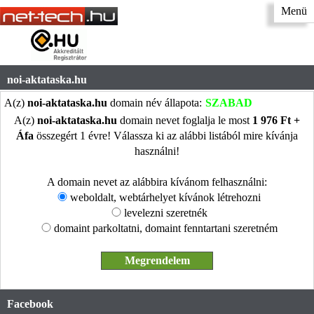
Menü
noi-aktataska.hu
A(z)
noi-aktataska.hu
domain név állapota:
SZABAD
A(z)
noi-aktataska.hu
domain nevet foglalja le most
1 976 Ft +
Áfa
összegért 1 évre! Válassza ki az alábbi listából mire kívánja
használni!
A domain nevet az alábbira kívánom felhasználni:
weboldalt, webtárhelyet kívánok létrehozni
levelezni szeretnék
domaint parkoltatni, domaint fenntartani szeretném
Facebook