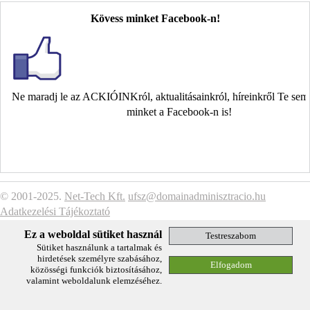
Kövess minket Facebook-n!
Ne maradj le az ACKIÓINKról, aktualitásainkról, híreinkről Te se
minket a Facebook-n is!
© 2001-2025.
Net-Tech Kft.
ufsz@domainadminisztracio.hu
Adatkezelési Tájékoztató
Ez a weboldal sütiket használ
Sütiket használunk a tartalmak és
hirdetések személyre szabásához,
közösségi funkciók biztosításához,
valamint weboldalunk elemzéséhez.