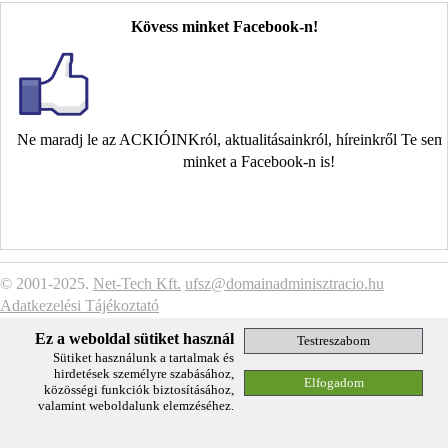
Kövess minket Facebook-n!
Ne maradj le az ACKIÓINKról, aktualitásainkról, híreinkről Te se
minket a Facebook-n is!
© 2001-2025.
Net-Tech Kft.
ufsz@domainadminisztracio.hu
Adatkezelési Tájékoztató
Ez a weboldal sütiket használ
Sütiket használunk a tartalmak és
hirdetések személyre szabásához,
közösségi funkciók biztosításához,
valamint weboldalunk elemzéséhez.