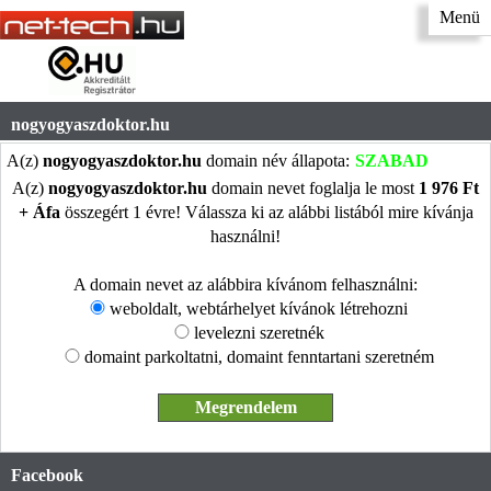
Menü
nogyogyaszdoktor.hu
A(z)
nogyogyaszdoktor.hu
domain név állapota:
SZABAD
A(z)
nogyogyaszdoktor.hu
domain nevet foglalja le most
1 976 Ft
+ Áfa
összegért 1 évre! Válassza ki az alábbi listából mire kívánja
használni!
A domain nevet az alábbira kívánom felhasználni:
weboldalt, webtárhelyet kívánok létrehozni
levelezni szeretnék
domaint parkoltatni, domaint fenntartani szeretném
Facebook