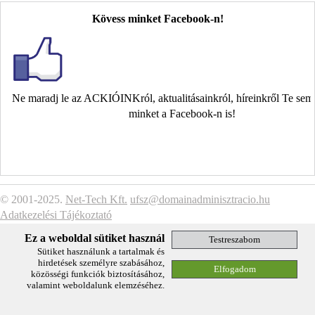
Kövess minket Facebook-n!
Ne maradj le az ACKIÓINKról, aktualitásainkról, híreinkről Te se
minket a Facebook-n is!
© 2001-2025.
Net-Tech Kft.
ufsz@domainadminisztracio.hu
Adatkezelési Tájékoztató
Ez a weboldal sütiket használ
Sütiket használunk a tartalmak és
hirdetések személyre szabásához,
közösségi funkciók biztosításához,
valamint weboldalunk elemzéséhez.