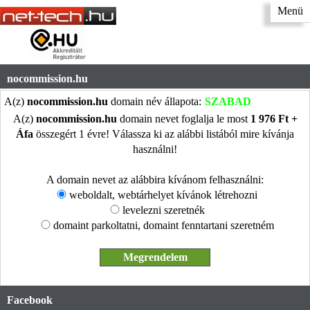
Menü
nocommission.hu
A(z)
nocommission.hu
domain név állapota:
SZABAD
A(z)
nocommission.hu
domain nevet foglalja le most
1 976 Ft +
Áfa
összegért 1 évre! Válassza ki az alábbi listából mire kívánja
használni!
A domain nevet az alábbira kívánom felhasználni:
weboldalt, webtárhelyet kívánok létrehozni
levelezni szeretnék
domaint parkoltatni, domaint fenntartani szeretném
Facebook