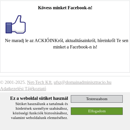
Kövess minket Facebook-n!
Ne maradj le az ACKIÓINKról, aktualitásainkról, híreinkről Te se
minket a Facebook-n is!
© 2001-2025.
Net-Tech Kft.
ufsz@domainadminisztracio.hu
Adatkezelési Tájékoztató
Ez a weboldal sütiket használ
Sütiket használunk a tartalmak és
hirdetések személyre szabásához,
közösségi funkciók biztosításához,
valamint weboldalunk elemzéséhez.