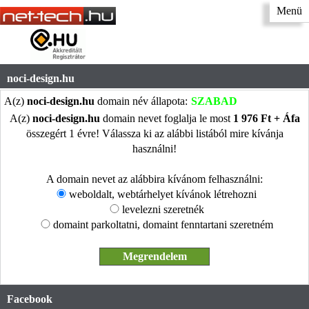
Menü
noci-design.hu
A(z)
noci-design.hu
domain név állapota:
SZABAD
A(z)
noci-design.hu
domain nevet foglalja le most
1 976 Ft + Áfa
összegért 1 évre! Válassza ki az alábbi listából mire kívánja
használni!
A domain nevet az alábbira kívánom felhasználni:
weboldalt, webtárhelyet kívánok létrehozni
levelezni szeretnék
domaint parkoltatni, domaint fenntartani szeretném
Facebook