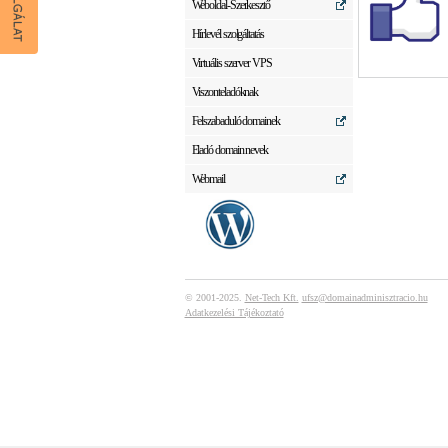
Weboldal-Szerkesztő
Hírlevél szolgáltatás
Virtuális szerver VPS
Viszonteladóknak
Felszabaduló domainek
Eladó domain nevek
Webmail
© 2001-2025.
Net-Tech Kft.
ufsz@domainadminisztracio.hu
Adatkezelési Tájékoztató