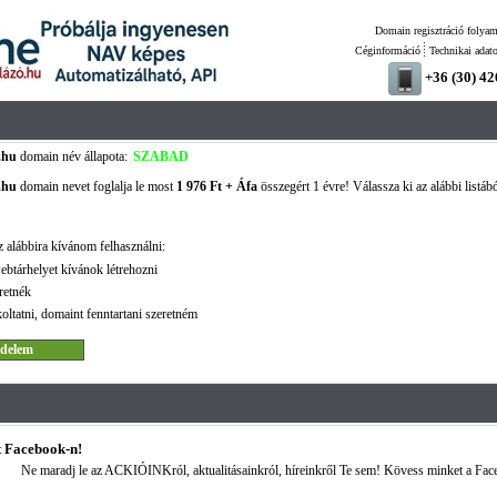
Domain regisztráció folyam
Céginformáció
Technikai adat
+36 (30) 4
.hu
domain név állapota:
SZABAD
.hu
domain nevet foglalja le most
1 976 Ft + Áfa
összegért 1 évre! Válassza ki az alábbi listáb
 alábbira kívánom felhasználni:
ebtárhelyet kívánok létrehozni
retnék
oltatni, domaint fenntartani szeretném
 Facebook-n!
Ne maradj le az ACKIÓINKról, aktualitásainkról, híreinkről Te sem! Kövess minket a Fac