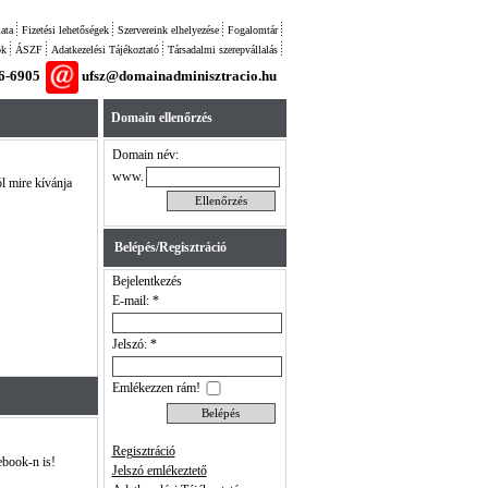
ata
Fizetési lehetőségek
Szervereink elhelyezése
Fogalomtár
ok
ÁSZF
Adatkezelési Tájékoztató
Társadalmi szerepvállalás
26-6905
ufsz@domainadminisztracio.hu
Domain ellenőrzés
Domain név:
www.
ól mire kívánja
Belépés/Regisztráció
Bejelentkezés
E-mail: *
Jelszó: *
Emlékezzen rám!
Regisztráció
ebook-n is!
Jelszó emlékeztető