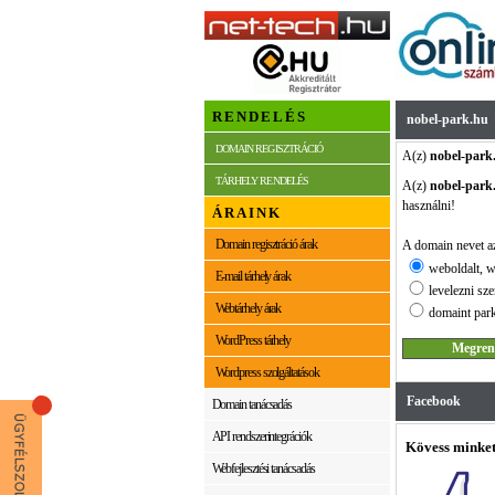
RENDELÉS
nobel-park.hu
DOMAIN REGISZTRÁCIÓ
A(z)
nobel-park
TÁRHELY RENDELÉS
A(z)
nobel-park
használni!
ÁRAINK
Domain regisztráció árak
A domain nevet az
weboldalt, w
E-mail tárhely árak
levelezni sze
Webtárhely árak
domaint park
WordPress tárhely
Wordpress szolgáltatások
Facebook
Domain tanácsadás
API rendszerintegrációk
Kövess minket
Webfejlesztési tanácsadás