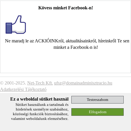
Kövess minket Facebook-n!
Ne maradj le az ACKIÓINKról, aktualitásainkról, híreinkről Te se
minket a Facebook-n is!
© 2001-2025.
Net-Tech Kft.
ufsz@domainadminisztracio.hu
Adatkezelési Tájékoztató
Ez a weboldal sütiket használ
Sütiket használunk a tartalmak és
hirdetések személyre szabásához,
közösségi funkciók biztosításához,
valamint weboldalunk elemzéséhez.