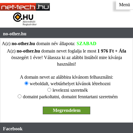
Menü
no-other.hu
A(z)
no-other.hu
domain név állapota:
SZABAD
A(z)
no-other.hu
domain nevet foglalja le most
1 976 Ft + Áfa
összegért 1 évre! Válassza ki az alábbi listából mire kívánja
használni!
A domain nevet az alábbira kívánom felhasználni:
weboldalt, webtárhelyet kívánok létrehozni
levelezni szeretnék
domaint parkoltatni, domaint fenntartani szeretném
Facebook