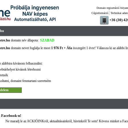
Domain regisztráció folyam
Céginformáció
Technikai adat
+36 (30) 4
.hu
tre.hu
domain név állapota:
SZABAD
tre.hu
domain nevet foglalja le most
1 976 Ft + Áfa
összegért 1 évre! Válassza ki az alábbi li
!
 alábbira kívánom felhasználni:
ebtárhelyet kívánok létrehozni
retnék
oltatni, domaint fenntartani szeretném
 Facebook-n!
Ne maradj le az ACKIÓINKról, aktualitásainkról, híreinkről Te sem! Kövess minket a Fac