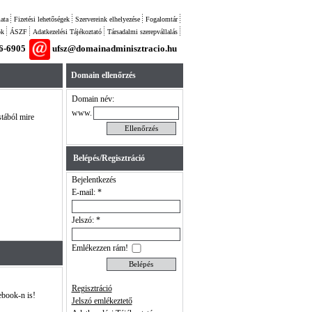
ata
Fizetési lehetőségek
Szervereink elhelyezése
Fogalomtár
ok
ÁSZF
Adatkezelési Tájékoztató
Társadalmi szerepvállalás
26-6905
ufsz@domainadminisztracio.hu
Domain ellenőrzés
Domain név:
www.
stából mire
Belépés/Regisztráció
Bejelentkezés
E-mail: *
Jelszó: *
Emlékezzen rám!
Regisztráció
ebook-n is!
Jelszó emlékeztető