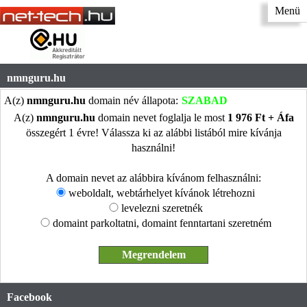
Menü
nmnguru.hu
A(z)
nmnguru.hu
domain név állapota:
SZABAD
A(z)
nmnguru.hu
domain nevet foglalja le most
1 976 Ft + Áfa
összegért 1 évre! Válassza ki az alábbi listából mire kívánja
használni!
A domain nevet az alábbira kívánom felhasználni:
weboldalt, webtárhelyet kívánok létrehozni
levelezni szeretnék
domaint parkoltatni, domaint fenntartani szeretném
Facebook