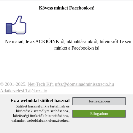
Kövess minket Facebook-n!
Ne maradj le az ACKIÓINKról, aktualitásainkról, híreinkről Te se
minket a Facebook-n is!
© 2001-2025.
Net-Tech Kft.
ufsz@domainadminisztracio.hu
Adatkezelési Tájékoztató
Ez a weboldal sütiket használ
Sütiket használunk a tartalmak és
hirdetések személyre szabásához,
közösségi funkciók biztosításához,
valamint weboldalunk elemzéséhez.