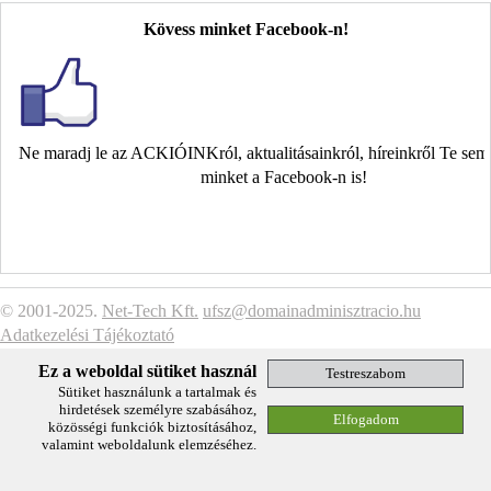
Kövess minket Facebook-n!
Ne maradj le az ACKIÓINKról, aktualitásainkról, híreinkről Te se
minket a Facebook-n is!
© 2001-2025.
Net-Tech Kft.
ufsz@domainadminisztracio.hu
Adatkezelési Tájékoztató
Ez a weboldal sütiket használ
Sütiket használunk a tartalmak és
hirdetések személyre szabásához,
közösségi funkciók biztosításához,
valamint weboldalunk elemzéséhez.