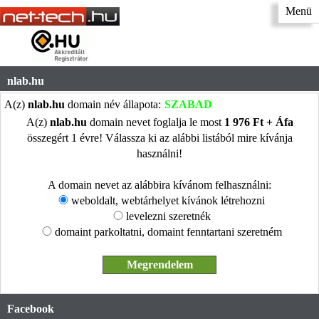
Menü
nlab.hu
A(z)
nlab.hu
domain név állapota:
SZABAD
A(z)
nlab.hu
domain nevet foglalja le most
1 976 Ft + Áfa
összegért 1 évre! Válassza ki az alábbi listából mire kívánja
használni!
A domain nevet az alábbira kívánom felhasználni:
weboldalt, webtárhelyet kívánok létrehozni
levelezni szeretnék
domaint parkoltatni, domaint fenntartani szeretném
Facebook