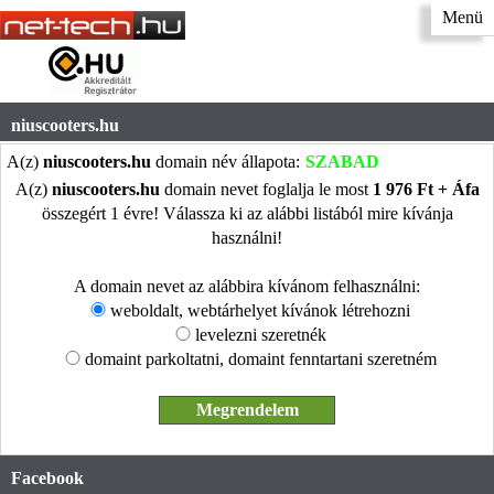
Menü
niuscooters.hu
A(z)
niuscooters.hu
domain név állapota:
SZABAD
A(z)
niuscooters.hu
domain nevet foglalja le most
1 976 Ft + Áfa
összegért 1 évre! Válassza ki az alábbi listából mire kívánja
használni!
A domain nevet az alábbira kívánom felhasználni:
weboldalt, webtárhelyet kívánok létrehozni
levelezni szeretnék
domaint parkoltatni, domaint fenntartani szeretném
Facebook