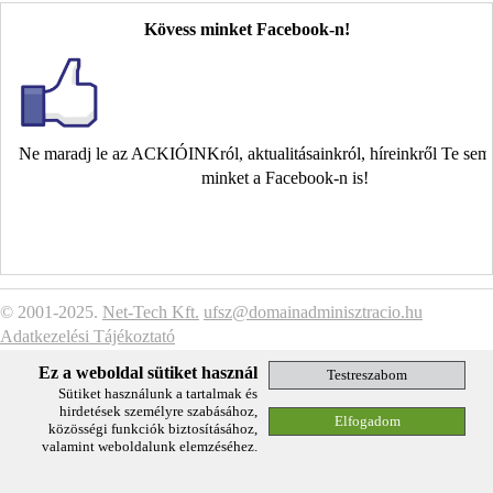
Kövess minket Facebook-n!
Ne maradj le az ACKIÓINKról, aktualitásainkról, híreinkről Te se
minket a Facebook-n is!
© 2001-2025.
Net-Tech Kft.
ufsz@domainadminisztracio.hu
Adatkezelési Tájékoztató
Ez a weboldal sütiket használ
Sütiket használunk a tartalmak és
hirdetések személyre szabásához,
közösségi funkciók biztosításához,
valamint weboldalunk elemzéséhez.