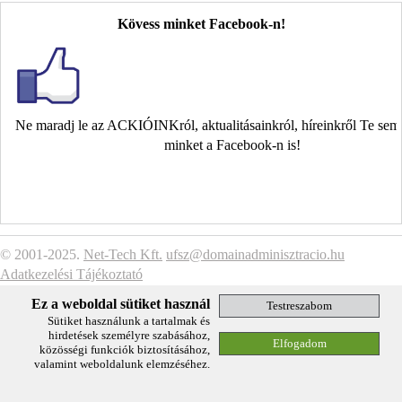
Kövess minket Facebook-n!
Ne maradj le az ACKIÓINKról, aktualitásainkról, híreinkről Te se
minket a Facebook-n is!
© 2001-2025.
Net-Tech Kft.
ufsz@domainadminisztracio.hu
Adatkezelési Tájékoztató
Ez a weboldal sütiket használ
Sütiket használunk a tartalmak és
hirdetések személyre szabásához,
közösségi funkciók biztosításához,
valamint weboldalunk elemzéséhez.