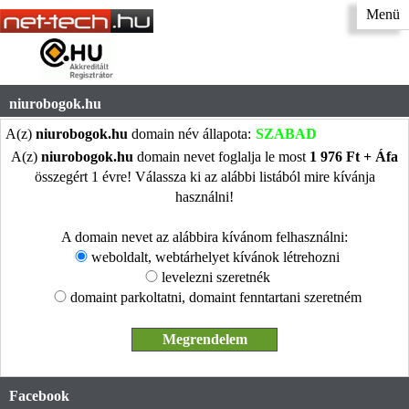
Menü
niurobogok.hu
A(z)
niurobogok.hu
domain név állapota:
SZABAD
A(z)
niurobogok.hu
domain nevet foglalja le most
1 976 Ft + Áfa
összegért 1 évre! Válassza ki az alábbi listából mire kívánja
használni!
A domain nevet az alábbira kívánom felhasználni:
weboldalt, webtárhelyet kívánok létrehozni
levelezni szeretnék
domaint parkoltatni, domaint fenntartani szeretném
Facebook