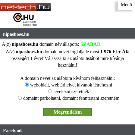
Menü
nipashoes.hu
A(z)
nipashoes.hu
domain név állapota:
SZABAD
A(z)
nipashoes.hu
domain nevet foglalja le most
1 976 Ft + Áfa
összegért 1 évre! Válassza ki az alábbi listából mire kívánja
használni!
A domain nevet az alábbira kívánom felhasználni:
weboldalt, webtárhelyet kívánok létrehozni
levelezni szeretnék
domaint parkoltatni, domaint fenntartani szeretném
Facebook