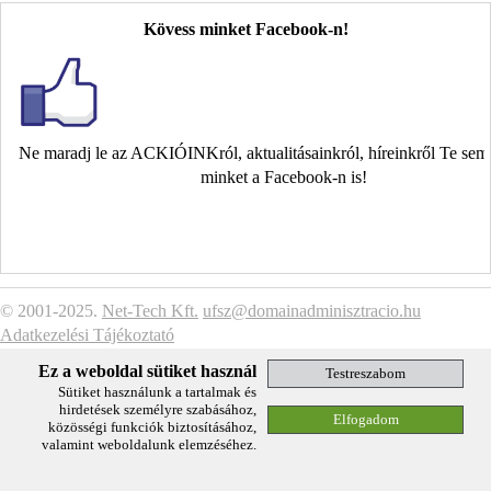
Kövess minket Facebook-n!
Ne maradj le az ACKIÓINKról, aktualitásainkról, híreinkről Te se
minket a Facebook-n is!
© 2001-2025.
Net-Tech Kft.
ufsz@domainadminisztracio.hu
Adatkezelési Tájékoztató
Ez a weboldal sütiket használ
Sütiket használunk a tartalmak és
hirdetések személyre szabásához,
közösségi funkciók biztosításához,
valamint weboldalunk elemzéséhez.