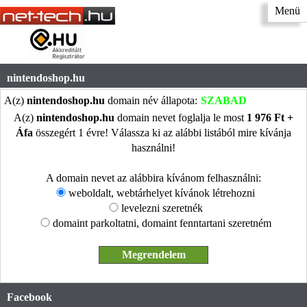
Menü
nintendoshop.hu
A(z)
nintendoshop.hu
domain név állapota:
SZABAD
A(z)
nintendoshop.hu
domain nevet foglalja le most
1 976 Ft +
Áfa
összegért 1 évre! Válassza ki az alábbi listából mire kívánja
használni!
A domain nevet az alábbira kívánom felhasználni:
weboldalt, webtárhelyet kívánok létrehozni
levelezni szeretnék
domaint parkoltatni, domaint fenntartani szeretném
Facebook