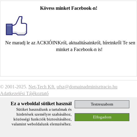
Kövess minket Facebook-n!
Ne maradj le az ACKIÓINKról, aktualitásainkról, híreinkről Te se
minket a Facebook-n is!
© 2001-2025.
Net-Tech Kft.
ufsz@domainadminisztracio.hu
Adatkezelési Tájékoztató
Ez a weboldal sütiket használ
Sütiket használunk a tartalmak és
hirdetések személyre szabásához,
közösségi funkciók biztosításához,
valamint weboldalunk elemzéséhez.