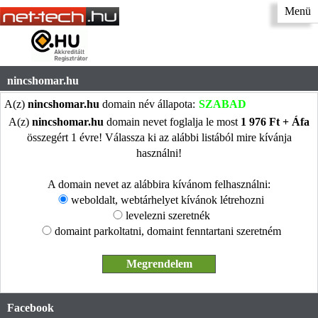
Menü
nincshomar.hu
A(z)
nincshomar.hu
domain név állapota:
SZABAD
A(z)
nincshomar.hu
domain nevet foglalja le most
1 976 Ft + Áfa
összegért 1 évre! Válassza ki az alábbi listából mire kívánja
használni!
A domain nevet az alábbira kívánom felhasználni:
weboldalt, webtárhelyet kívánok létrehozni
levelezni szeretnék
domaint parkoltatni, domaint fenntartani szeretném
Facebook