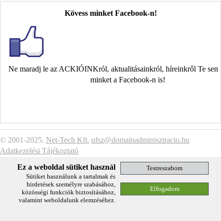
Kövess minket Facebook-n!
Ne maradj le az ACKIÓINKról, aktualitásainkról, híreinkről Te se
minket a Facebook-n is!
© 2001-2025.
Net-Tech Kft.
ufsz@domainadminisztracio.hu
Adatkezelési Tájékoztató
Ez a weboldal sütiket használ
Sütiket használunk a tartalmak és
hirdetések személyre szabásához,
közösségi funkciók biztosításához,
valamint weboldalunk elemzéséhez.