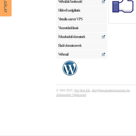
Weboldal-Szerkesztő
Hírlevél szolgáltatás
Virtuális szerver VPS
Viszonteladóknak
Felszabaduló domainek
Eladó domain nevek
Webmail
© 2001-2025.
Net-Tech Kft.
ufsz@domainadminisztracio.hu
Adatkezelési Tájékoztató