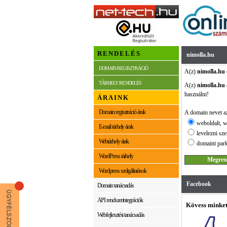
RENDELÉS
nimolla.hu
DOMAIN REGISZTRÁCIÓ
A(z)
nimolla.hu
TÁRHELY RENDELÉS
A(z)
nimolla.hu
használni!
ÁRAINK
Domain regisztráció árak
A domain nevet az
weboldalt, w
E-mail tárhely árak
levelezni sze
Webtárhely árak
domaint park
WordPress tárhely
Wordpress szolgáltatások
Facebook
Domain tanácsadás
API rendszerintegrációk
Kövess minket
Webfejlesztési tanácsadás