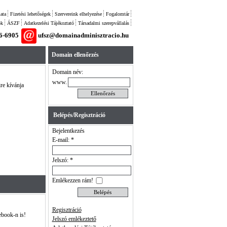
ata
Fizetési lehetőségek
Szervereink elhelyezése
Fogalomtár
ok
ÁSZF
Adatkezelési Tájékoztató
Társadalmi szerepvállalás
26-6905
ufsz@domainadminisztracio.hu
Domain ellenőrzés
Domain név:
www.
ire kívánja
Belépés/Regisztráció
Bejelentkezés
E-mail: *
Jelszó: *
Emlékezzen rám!
Regisztráció
ebook-n is!
Jelszó emlékeztető