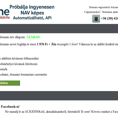
Domain regisztráció folyam
Céginformáció
Technikai adat
+36 (30) 4
domain név állapota:
SZABAD
domain nevet foglalja le most
1 976 Ft + Áfa
összegért 1 évre! Válassza ki az alábbi listából m
 alábbira kívánom felhasználni:
ebtárhelyet kívánok létrehozni
retnék
oltatni, domaint fenntartani szeretném
 Facebook-n!
Ne maradj le az ACKIÓINKról, aktualitásainkról, híreinkről Te sem! Kövess minket a Fac