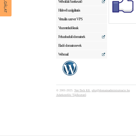
Weboldal-Szerkesztő
Hírlevél szolgáltatás
Virtuális szerver VPS
Viszonteladóknak
Felszabaduló domainek
Eladó domain nevek
Webmail
© 2001-2025.
Net-Tech Kft.
ufsz@domainadminisztracio.hu
Adatkezelési Tájékoztató