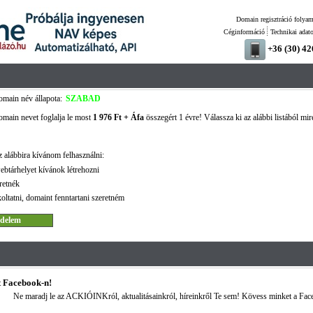
Domain regisztráció folyam
Céginformáció
Technikai adat
+36 (30) 4
main név állapota:
SZABAD
main nevet foglalja le most
1 976 Ft + Áfa
összegért 1 évre! Válassza ki az alábbi listából mir
 alábbira kívánom felhasználni:
ebtárhelyet kívánok létrehozni
retnék
oltatni, domaint fenntartani szeretném
 Facebook-n!
Ne maradj le az ACKIÓINKról, aktualitásainkról, híreinkről Te sem! Kövess minket a Fac