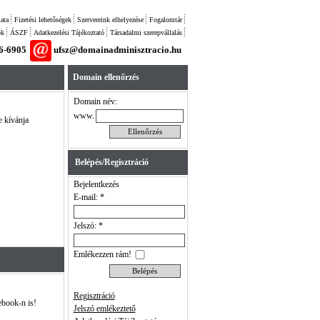
ata
Fizetési lehetőségek
Szervereink elhelyezése
Fogalomtár
ok
ÁSZF
Adatkezelési Tájékoztató
Társadalmi szerepvállalás
26-6905
ufsz@domainadminisztracio.hu
Domain ellenőrzés
Domain név:
www.
e kívánja
Belépés/Regisztráció
Bejelentkezés
E-mail: *
Jelszó: *
Emlékezzen rám!
Regisztráció
ebook-n is!
Jelszó emlékeztető