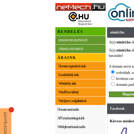
RENDELÉS
nimiri.hu
DOMAIN REGISZTRÁCIÓ
A(z)
nimiri.hu
do
TÁRHELY RENDELÉS
A(z)
nimiri.hu
do
használni!
ÁRAINK
Domain regisztráció árak
A domain nevet az
weboldalt, w
E-mail tárhely árak
levelezni sze
Webtárhely árak
domaint park
WordPress tárhely
Wordpress szolgáltatások
Facebook
Domain tanácsadás
API rendszerintegrációk
Kövess minket
Webfejlesztési tanácsadás