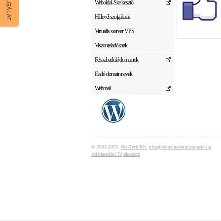
Weboldal-Szerkesztő
Hírlevél szolgáltatás
Virtuális szerver VPS
Viszonteladóknak
Felszabaduló domainek
Eladó domain nevek
Webmail
© 2001-2025.
Net-Tech Kft.
ufsz@domainadminisztracio.hu
Adatkezelési Tájékoztató