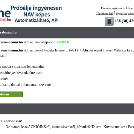
Domain regisztráció folyam
Céginformáció
Technikai adat
+36 (30) 4
m-denim.hu
troem-denim.hu
domain név állapota:
SZABAD
troem-denim.hu
domain nevet foglalja le most
1 976 Ft + Áfa
összegért 1 évre! Válassza ki az 
nálni!
 alábbira kívánom felhasználni:
ebtárhelyet kívánok létrehozni
retnék
oltatni, domaint fenntartani szeretném
 Facebook-n!
Ne maradj le az ACKIÓINKról, aktualitásainkról, híreinkről Te sem! Kövess minket a Fac