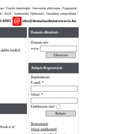
ata
Fizetési lehetőségek
Szervereink elhelyezése
Fogalomtár
ok
ÁSZF
Adatkezelési Tájékoztató
Társadalmi szerepvállalás
26-6905
ufsz@domainadminisztracio.hu
Domain ellenőrzés
Domain név:
www.
alábbi listából
Belépés/Regisztráció
Bejelentkezés
E-mail: *
Jelszó: *
Emlékezzen rám!
Regisztráció
ebook-n is!
Jelszó emlékeztető