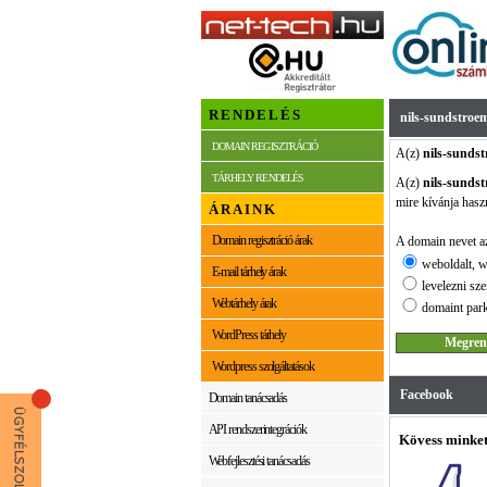
RENDELÉS
nils-sundstroe
DOMAIN REGISZTRÁCIÓ
A(z)
nils-sunds
TÁRHELY RENDELÉS
A(z)
nils-sunds
mire kívánja hasz
ÁRAINK
Domain regisztráció árak
A domain nevet az
weboldalt, w
E-mail tárhely árak
levelezni sze
Webtárhely árak
domaint park
WordPress tárhely
Wordpress szolgáltatások
Facebook
Domain tanácsadás
API rendszerintegrációk
Kövess minket
Webfejlesztési tanácsadás