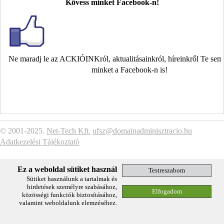
Kövess minket Facebook-n!
Ne maradj le az ACKIÓINKról, aktualitásainkról, híreinkről Te se
minket a Facebook-n is!
© 2001-2025.
Net-Tech Kft.
ufsz@domainadminisztracio.hu
Adatkezelési Tájékoztató
Ez a weboldal sütiket használ
Sütiket használunk a tartalmak és
hirdetések személyre szabásához,
közösségi funkciók biztosításához,
valamint weboldalunk elemzéséhez.