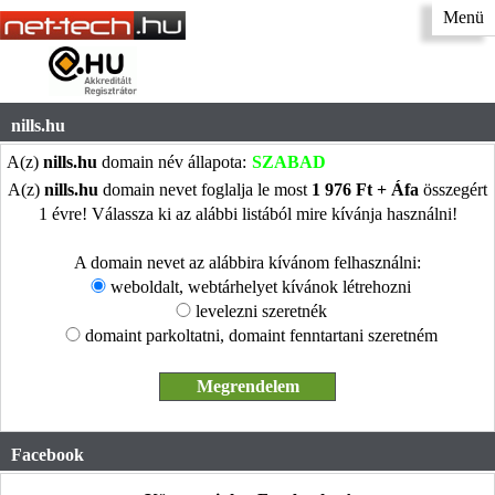
Menü
nills.hu
A(z)
nills.hu
domain név állapota:
SZABAD
A(z)
nills.hu
domain nevet foglalja le most
1 976 Ft + Áfa
összegért
1 évre! Válassza ki az alábbi listából mire kívánja használni!
A domain nevet az alábbira kívánom felhasználni:
weboldalt, webtárhelyet kívánok létrehozni
levelezni szeretnék
domaint parkoltatni, domaint fenntartani szeretném
Facebook