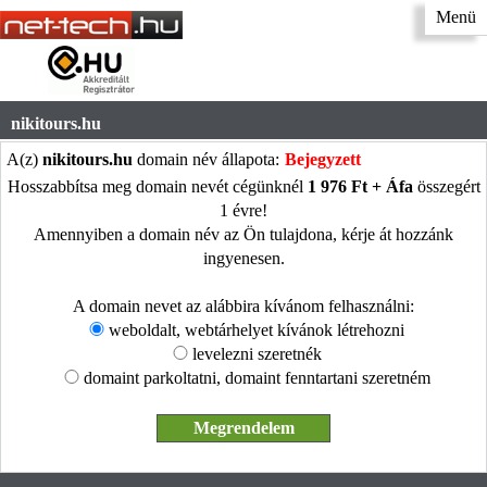
Menü
nikitours.hu
A(z)
nikitours.hu
domain név állapota:
Bejegyzett
Hosszabbítsa meg domain nevét cégünknél
1 976 Ft + Áfa
összegért
1 évre!
Amennyiben a domain név az Ön tulajdona, kérje át hozzánk
ingyenesen.
A domain nevet az alábbira kívánom felhasználni:
weboldalt, webtárhelyet kívánok létrehozni
levelezni szeretnék
domaint parkoltatni, domaint fenntartani szeretném