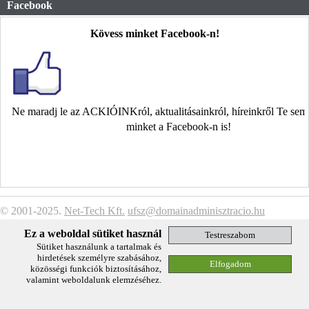
Facebook
Kövess minket Facebook-n!
Ne maradj le az ACKIÓINKról, aktualitásainkról, híreinkről Te se
minket a Facebook-n is!
© 2001-2025.
Net-Tech Kft.
ufsz@domainadminisztracio.hu
Adatkezelési Tájékoztató
Ez a weboldal sütiket használ
Sütiket használunk a tartalmak és
hirdetések személyre szabásához,
közösségi funkciók biztosításához,
valamint weboldalunk elemzéséhez.