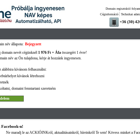
Domain regisztráció folyam
Céginformáció
Technikai adat
+36 (30) 4
n név állapota:
Bejegyzett
g domain nevét cégünknél
1 976 Ft + Áfa
összegért 1 évre!
ain név az Ön tulajdona, kérje át hozzánk ingyenesen.
 alábbira kívánom felhasználni:
ebtárhelyet kívánok létrehozni
retnék
oltatni, domaint fenntartani szeretném
 Facebook-n!
Ne maradj le az ACKIÓINKról, aktualitásainkról, híreinkről Te sem! Kövess minket a Fac