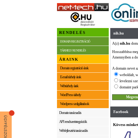
RENDELÉS
nih.hu
DOMAIN REGISZTRÁCIÓ
A(z)
nih.hu
domai
TÁRHELY RENDELÉS
Hosszabbítsa me
Amennyiben a dom
ÁRAINK
Domain regisztráció árak
A domain nevet az
weboldalt, w
E-mail tárhely árak
levelezni sze
Webtárhely árak
domaint park
WordPress tárhely
Wordpress szolgáltatások
Facebook
Domain tanácsadás
API rendszerintegrációk
Kövess minket
Webfejlesztési tanácsadás