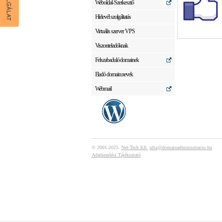
Weboldal-Szerkesztő
Hírlevél szolgáltatás
Virtuális szerver VPS
Viszonteladóknak
Felszabaduló domainek
Eladó domain nevek
Webmail
© 2001-2025.
Net-Tech Kft.
ufsz@domainadminisztracio.hu
Adatkezelési Tájékoztató