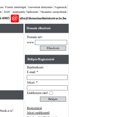
ata
Fizetési lehetőségek
Szervereink elhelyezése
Fogalomtár
ok
ÁSZF
Adatkezelési Tájékoztató
Társadalmi szerepvállalás
26-6905
ufsz@domainadminisztracio.hu
Domain ellenőrzés
Domain név:
www.
Belépés/Regisztráció
Bejelentkezés
E-mail: *
Jelszó: *
Emlékezzen rám!
Regisztráció
ebook-n is!
Jelszó emlékeztető