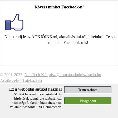
Kövess minket Facebook-n!
Ne maradj le az ACKIÓINKról, aktualitásainkról, híreinkről Te se
minket a Facebook-n is!
© 2001-2025.
Net-Tech Kft.
ufsz@domainadminisztracio.hu
Adatkezelési Tájékoztató
Ez a weboldal sütiket használ
Sütiket használunk a tartalmak és
hirdetések személyre szabásához,
közösségi funkciók biztosításához,
valamint weboldalunk elemzéséhez.