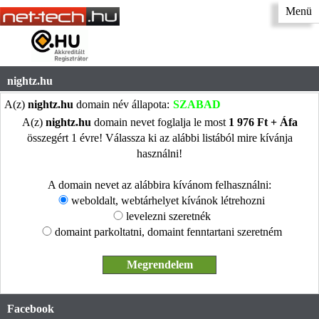
Menü
nightz.hu
A(z)
nightz.hu
domain név állapota:
SZABAD
A(z)
nightz.hu
domain nevet foglalja le most
1 976 Ft + Áfa
összegért 1 évre! Válassza ki az alábbi listából mire kívánja
használni!
A domain nevet az alábbira kívánom felhasználni:
weboldalt, webtárhelyet kívánok létrehozni
levelezni szeretnék
domaint parkoltatni, domaint fenntartani szeretném
Facebook