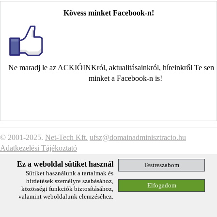
Kövess minket Facebook-n!
Ne maradj le az ACKIÓINKról, aktualitásainkról, híreinkről Te se
minket a Facebook-n is!
© 2001-2025.
Net-Tech Kft.
ufsz@domainadminisztracio.hu
Adatkezelési Tájékoztató
Ez a weboldal sütiket használ
Sütiket használunk a tartalmak és
hirdetések személyre szabásához,
közösségi funkciók biztosításához,
valamint weboldalunk elemzéséhez.