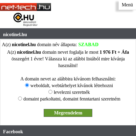
Menü
nicotinel.hu
A(z)
nicotinel.hu
domain név állapota:
SZABAD
A(z)
nicotinel.hu
domain nevet foglalja le most
1 976 Ft + Áfa
összegért 1 évre! Válassza ki az alábbi listából mire kívánja
használni!
A domain nevet az alábbira kívánom felhasználni:
weboldalt, webtárhelyet kívánok létrehozni
levelezni szeretnék
domaint parkoltatni, domaint fenntartani szeretném
Facebook