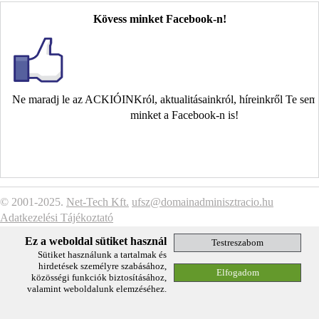
Kövess minket Facebook-n!
Ne maradj le az ACKIÓINKról, aktualitásainkról, híreinkről Te se
minket a Facebook-n is!
© 2001-2025.
Net-Tech Kft.
ufsz@domainadminisztracio.hu
Adatkezelési Tájékoztató
Ez a weboldal sütiket használ
Sütiket használunk a tartalmak és
hirdetések személyre szabásához,
közösségi funkciók biztosításához,
valamint weboldalunk elemzéséhez.