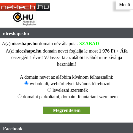
Menü
niceshape.hu
A(z)
niceshape.hu
domain név állapota:
SZABAD
A(z)
niceshape.hu
domain nevet foglalja le most
1 976 Ft + Áfa
összegért 1 évre! Válassza ki az alábbi listából mire kívánja
használni!
A domain nevet az alábbira kívánom felhasználni:
weboldalt, webtárhelyet kívánok létrehozni
levelezni szeretnék
domaint parkoltatni, domaint fenntartani szeretném
Facebook