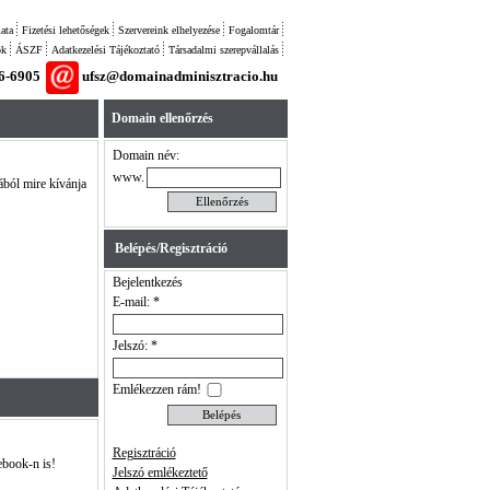
ata
Fizetési lehetőségek
Szervereink elhelyezése
Fogalomtár
ok
ÁSZF
Adatkezelési Tájékoztató
Társadalmi szerepvállalás
26-6905
ufsz@domainadminisztracio.hu
Domain ellenőrzés
Domain név:
www.
ából mire kívánja
Belépés/Regisztráció
Bejelentkezés
E-mail: *
Jelszó: *
Emlékezzen rám!
Regisztráció
ebook-n is!
Jelszó emlékeztető