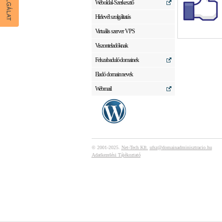
Weboldal-Szerkesztő
Hírlevél szolgáltatás
Virtuális szerver VPS
Viszonteladóknak
Felszabaduló domainek
Eladó domain nevek
Webmail
© 2001-2025.
Net-Tech Kft.
ufsz@domainadminisztracio.hu
Adatkezelési Tájékoztató