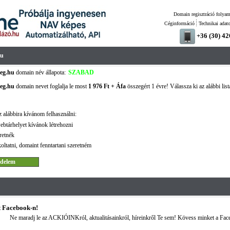
Domain regisztráció folyam
Céginformáció
Technikai adat
+36 (30) 4
hu
eg.hu
domain név állapota:
SZABAD
eg.hu
domain nevet foglalja le most
1 976 Ft + Áfa
összegért 1 évre! Válassza ki az alábbi list
 alábbira kívánom felhasználni:
ebtárhelyet kívánok létrehozni
retnék
oltatni, domaint fenntartani szeretném
 Facebook-n!
Ne maradj le az ACKIÓINKról, aktualitásainkról, híreinkről Te sem! Kövess minket a Fac