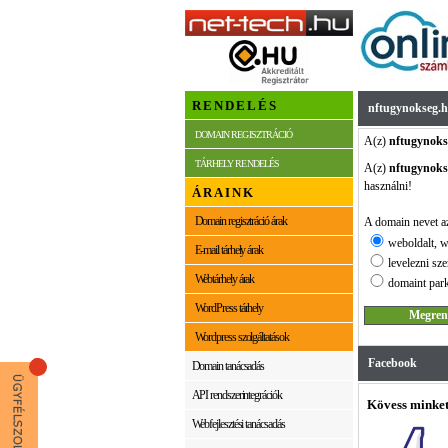
RENDELÉS
nftugynokseg.
DOMAIN REGISZTRÁCIÓ
A(z)
nftugynoks
TÁRHELY RENDELÉS
A(z)
nftugynoks
használni!
ÁRAINK
Domain regisztráció árak
A domain nevet az
weboldalt, w
E-mail tárhely árak
levelezni sze
Webtárhely árak
domaint park
WordPress tárhely
Wordpress szolgáltatások
Facebook
Domain tanácsadás
API rendszerintegrációk
Kövess minket
Webfejlesztési tanácsadás