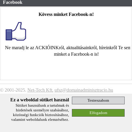
Facebook
Kövess minket Facebook-n!
Ne maradj le az ACKIÓINKról, aktualitásainkról, híreinkről Te se
minket a Facebook-n is!
© 2001-2025.
Net-Tech Kft.
ufsz@domainadminisztracio.hu
Adatkezelési Tájékoztató
Ez a weboldal sütiket használ
Sütiket használunk a tartalmak és
hirdetések személyre szabásához,
közösségi funkciók biztosításához,
valamint weboldalunk elemzéséhez.