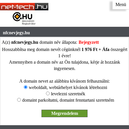
Menü
nfcnevjegy.hu
A(z)
nfcnevjegy.hu
domain név állapota:
Bejegyzett
Hosszabbítsa meg domain nevét cégünknél
1 976 Ft + Áfa
összegért
1 évre!
Amennyiben a domain név az Ön tulajdona, kérje át hozzánk
ingyenesen.
A domain nevet az alábbira kívánom felhasználni:
weboldalt, webtárhelyet kívánok létrehozni
levelezni szeretnék
domaint parkoltatni, domaint fenntartani szeretném