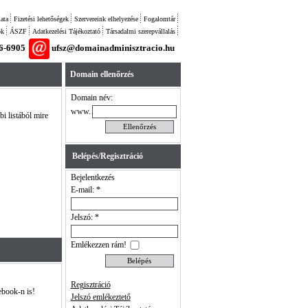
ata
Fizetési lehetőségek
Szervereink elhelyezése
Fogalomtár
ok
ÁSZF
Adatkezelési Tájékoztató
Társadalmi szerepvállalás
26-6905
ufsz@domainadminisztracio.hu
Domain ellenőrzés
Domain név:
www.
bi listából mire
Belépés/Regisztráció
Bejelentkezés
E-mail: *
Jelszó: *
Emlékezzen rám!
Regisztráció
ebook-n is!
Jelszó emlékeztető