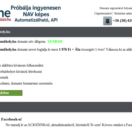
Domain regisztráció folyam
Céginformáció
Technikai adat
+36 (30) 4
ely.hu
óműhely.hu
domain név állapota:
SZABAD
óműhely.hu
domain nevet foglalja le most
1 976 Ft + Áfa
összegért 1 évre! Válassza ki az aláb
!
 alábbira kívánom felhasználni:
ebtárhelyet kívánok létrehozni
retnék
oltatni, domaint fenntartani szeretném
 Facebook-n!
Ne maradj le az ACKIÓINKról, aktualitásainkról, híreinkről Te sem! Kövess minket a Fac