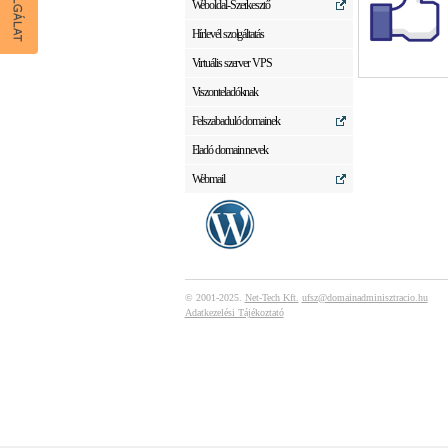
Weboldal-Szerkesztő
Hírlevél szolgáltatás
Virtuális szerver VPS
Viszonteladóknak
Felszabaduló domainek
Eladó domain nevek
Webmail
© 2001-2025.
Net-Tech Kft.
ufsz@domainadminisztracio.hu
Adatkezelési Tájékoztató