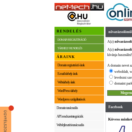
RENDELÉS
nővarázsolóműh
DOMAIN REGISZTRÁCIÓ
A(z)
nővarázsol
TÁRHELY RENDELÉS
A(z)
nővarázsol
kívánja használni
ÁRAINK
Domain regisztráció árak
A domain nevet az
weboldalt, w
E-mail tárhely árak
levelezni sze
Webtárhely árak
domaint park
WordPress tárhely
Wordpress szolgáltatások
Facebook
Domain tanácsadás
API rendszerintegrációk
Kövess minket
Webfejlesztési tanácsadás