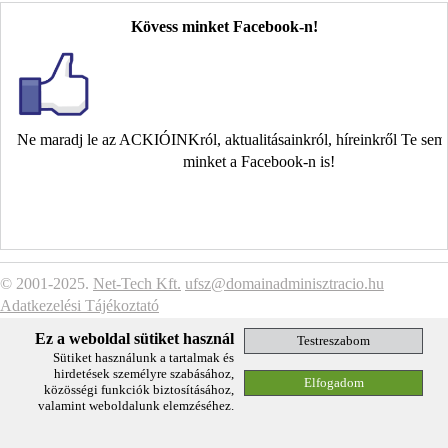
Kövess minket Facebook-n!
Ne maradj le az ACKIÓINKról, aktualitásainkról, híreinkről Te se
minket a Facebook-n is!
© 2001-2025.
Net-Tech Kft.
ufsz@domainadminisztracio.hu
Adatkezelési Tájékoztató
Ez a weboldal sütiket használ
Sütiket használunk a tartalmak és
hirdetések személyre szabásához,
közösségi funkciók biztosításához,
valamint weboldalunk elemzéséhez.