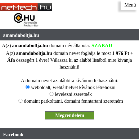
Menü
amandaboltja.hu
A(z)
amandaboltja.hu
domain név állapota:
SZABAD
A(z)
amandaboltja.hu
domain nevet foglalja le most
1 976 Ft +
Áfa
összegért 1 évre! Válassza ki az alábbi listából mire kívánja
használni!
A domain nevet az alábbira kívánom felhasználni:
weboldalt, webtárhelyet kívánok létrehozni
levelezni szeretnék
domaint parkoltatni, domaint fenntartani szeretném
Facebook