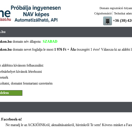
Domain regisztráció folyam
Céginformáció
Technikai adat
+36 (30) 4
.hu
akon.hu
domain név állapota:
SZABAD
akon.hu
domain nevet foglalja le most
1 976 Ft + Áfa
összegért 1 évre! Válassza ki az alábbi l
!
 alábbira kívánom felhasználni:
ebtárhelyet kívánok létrehozni
retnék
oltatni, domaint fenntartani szeretném
 Facebook-n!
Ne maradj le az ACKIÓINKról, aktualitásainkról, híreinkről Te sem! Kövess minket a Fac