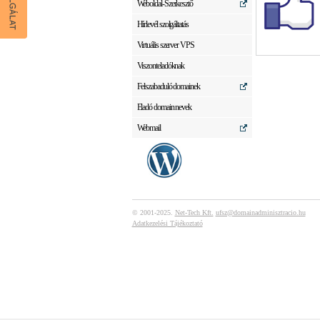
Weboldal-Szerkesztő
Hírlevél szolgáltatás
Virtuális szerver VPS
Viszonteladóknak
Felszabaduló domainek
Eladó domain nevek
Webmail
© 2001-2025.
Net-Tech Kft.
ufsz@domainadminisztracio.hu
Adatkezelési Tájékoztató