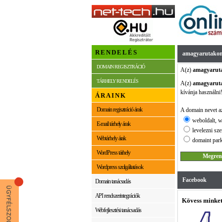
RENDELÉS
amagyarutakon
DOMAIN REGISZTRÁCIÓ
A(z)
amagyarut
TÁRHELY RENDELÉS
A(z)
amagyarut
kívánja használni
ÁRAINK
Domain regisztráció árak
A domain nevet az
weboldalt, w
E-mail tárhely árak
levelezni sze
Webtárhely árak
domaint park
WordPress tárhely
Wordpress szolgáltatások
Facebook
Domain tanácsadás
API rendszerintegrációk
Kövess minket
Webfejlesztési tanácsadás