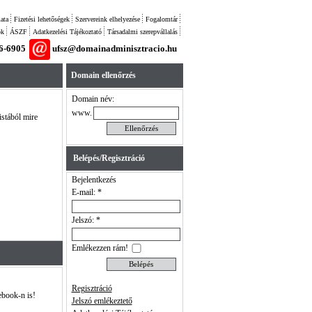
ata
Fizetési lehetőségek
Szervereink elhelyezése
Fogalomtár
ok
ÁSZF
Adatkezelési Tájékoztató
Társadalmi szerepvállalás
26-6905
ufsz@domainadminisztracio.hu
Domain ellenőrzés
Domain név:
www.
istából mire
Belépés/Regisztráció
Bejelentkezés
E-mail: *
Jelszó: *
Emlékezzen rám!
Regisztráció
ebook-n is!
Jelszó emlékeztető