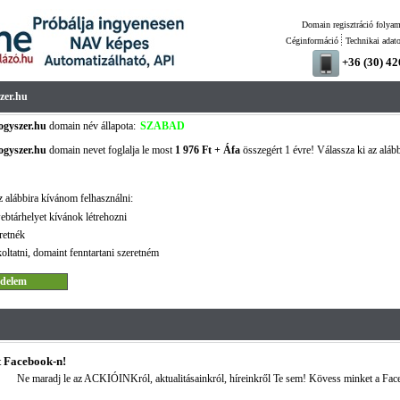
Domain regisztráció folyam
Céginformáció
Technikai adat
+36 (30) 4
zer.hu
gyszer.hu
domain név állapota:
SZABAD
gyszer.hu
domain nevet foglalja le most
1 976 Ft + Áfa
összegért 1 évre! Válassza ki az alább
!
 alábbira kívánom felhasználni:
ebtárhelyet kívánok létrehozni
retnék
oltatni, domaint fenntartani szeretném
 Facebook-n!
Ne maradj le az ACKIÓINKról, aktualitásainkról, híreinkről Te sem! Kövess minket a Fac