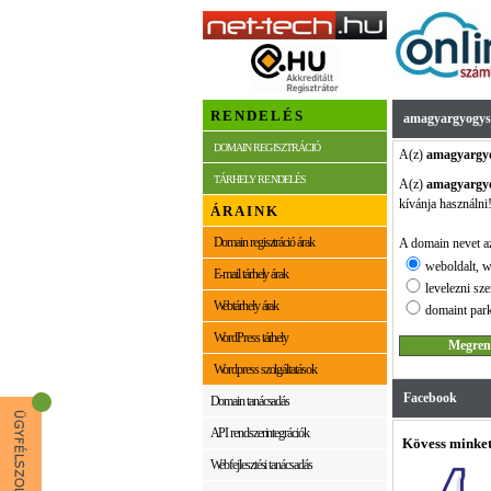
RENDELÉS
amagyargyogys
DOMAIN REGISZTRÁCIÓ
A(z)
amagyargyo
TÁRHELY RENDELÉS
A(z)
amagyargyo
kívánja használni
ÁRAINK
Domain regisztráció árak
A domain nevet az
weboldalt, w
E-mail tárhely árak
levelezni sze
Webtárhely árak
domaint park
WordPress tárhely
Wordpress szolgáltatások
Facebook
Domain tanácsadás
API rendszerintegrációk
Kövess minket
Webfejlesztési tanácsadás