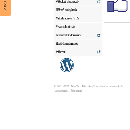
Weboldal-Szerkesztő
Hírlevél szolgáltatás
Virtuális szerver VPS
Viszonteladóknak
Felszabaduló domainek
Eladó domain nevek
Webmail
© 2001-2025.
Net-Tech Kft.
ufsz@domainadminisztracio.hu
Adatkezelési Tájékoztató