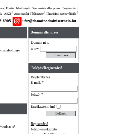
ata
Fizetési lehetőségek
Szervereink elhelyezése
Fogalomtár
ok
ÁSZF
Adatkezelési Tájékoztató
Társadalmi szerepvállalás
26-6905
ufsz@domainadminisztracio.hu
Domain ellenőrzés
Domain név:
www.
i listából mire
Belépés/Regisztráció
Bejelentkezés
E-mail: *
Jelszó: *
Emlékezzen rám!
Regisztráció
ebook-n is!
Jelszó emlékeztető