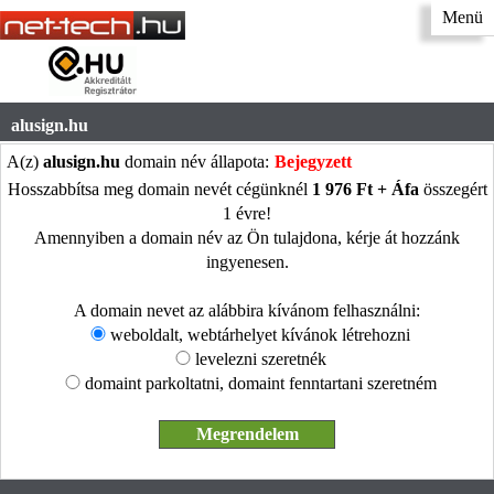
Menü
alusign.hu
A(z)
alusign.hu
domain név állapota:
Bejegyzett
Hosszabbítsa meg domain nevét cégünknél
1 976 Ft + Áfa
összegért
1 évre!
Amennyiben a domain név az Ön tulajdona, kérje át hozzánk
ingyenesen.
A domain nevet az alábbira kívánom felhasználni:
weboldalt, webtárhelyet kívánok létrehozni
levelezni szeretnék
domaint parkoltatni, domaint fenntartani szeretném