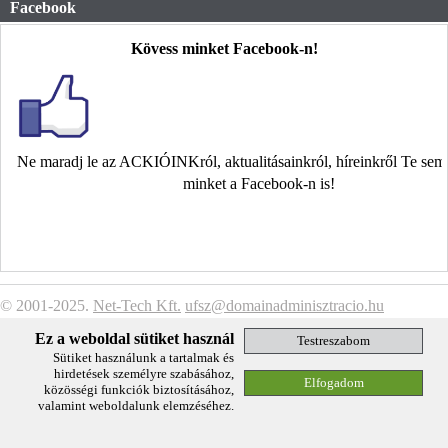
Facebook
Kövess minket Facebook-n!
Ne maradj le az ACKIÓINKról, aktualitásainkról, híreinkről Te se
minket a Facebook-n is!
© 2001-2025.
Net-Tech Kft.
ufsz@domainadminisztracio.hu
Adatkezelési Tájékoztató
Ez a weboldal sütiket használ
Sütiket használunk a tartalmak és
hirdetések személyre szabásához,
közösségi funkciók biztosításához,
valamint weboldalunk elemzéséhez.