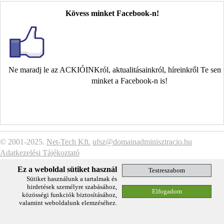
Kövess minket Facebook-n!
Ne maradj le az ACKIÓINKról, aktualitásainkról, híreinkről Te se
minket a Facebook-n is!
© 2001-2025.
Net-Tech Kft.
ufsz@domainadminisztracio.hu
Adatkezelési Tájékoztató
Ez a weboldal sütiket használ
Sütiket használunk a tartalmak és
hirdetések személyre szabásához,
közösségi funkciók biztosításához,
valamint weboldalunk elemzéséhez.