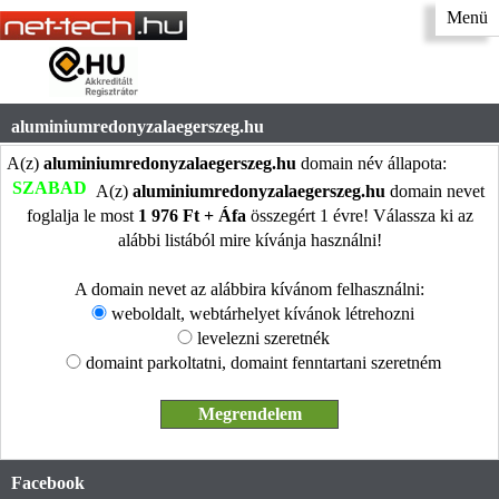
Menü
aluminiumredonyzalaegerszeg.hu
A(z)
aluminiumredonyzalaegerszeg.hu
domain név állapota:
SZABAD
A(z)
aluminiumredonyzalaegerszeg.hu
domain nevet
foglalja le most
1 976 Ft + Áfa
összegért 1 évre! Válassza ki az
alábbi listából mire kívánja használni!
A domain nevet az alábbira kívánom felhasználni:
weboldalt, webtárhelyet kívánok létrehozni
levelezni szeretnék
domaint parkoltatni, domaint fenntartani szeretném
Facebook