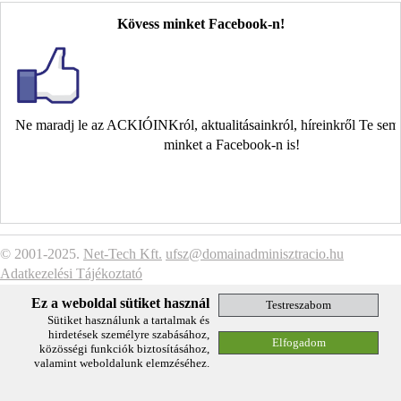
Kövess minket Facebook-n!
Ne maradj le az ACKIÓINKról, aktualitásainkról, híreinkről Te se
minket a Facebook-n is!
© 2001-2025.
Net-Tech Kft.
ufsz@domainadminisztracio.hu
Adatkezelési Tájékoztató
Ez a weboldal sütiket használ
Sütiket használunk a tartalmak és
hirdetések személyre szabásához,
közösségi funkciók biztosításához,
valamint weboldalunk elemzéséhez.