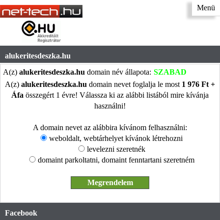
Menü
alukeritesdeszka.hu
A(z)
alukeritesdeszka.hu
domain név állapota:
SZABAD
A(z)
alukeritesdeszka.hu
domain nevet foglalja le most
1 976 Ft +
Áfa
összegért 1 évre! Válassza ki az alábbi listából mire kívánja
használni!
A domain nevet az alábbira kívánom felhasználni:
weboldalt, webtárhelyet kívánok létrehozni
levelezni szeretnék
domaint parkoltatni, domaint fenntartani szeretném
Facebook