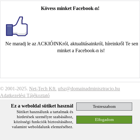
Kövess minket Facebook-n!
Ne maradj le az ACKIÓINKról, aktualitásainkról, híreinkről Te se
minket a Facebook-n is!
© 2001-2025.
Net-Tech Kft.
ufsz@domainadminisztracio.hu
Adatkezelési Tájékoztató
Ez a weboldal sütiket használ
Sütiket használunk a tartalmak és
hirdetések személyre szabásához,
közösségi funkciók biztosításához,
valamint weboldalunk elemzéséhez.