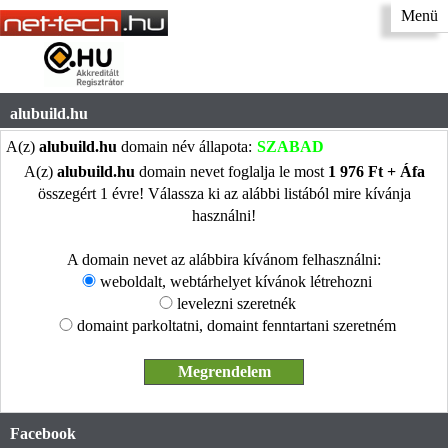
Menü
alubuild.hu
A(z)
alubuild.hu
domain név állapota:
SZABAD
A(z)
alubuild.hu
domain nevet foglalja le most
1 976 Ft + Áfa
összegért 1 évre! Válassza ki az alábbi listából mire kívánja
használni!
A domain nevet az alábbira kívánom felhasználni:
weboldalt, webtárhelyet kívánok létrehozni
levelezni szeretnék
domaint parkoltatni, domaint fenntartani szeretném
Facebook