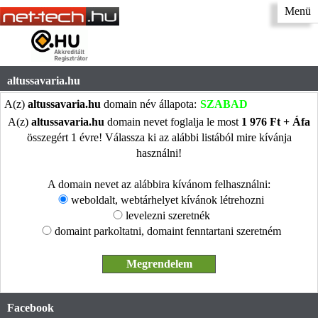
Menü
altussavaria.hu
A(z)
altussavaria.hu
domain név állapota:
SZABAD
A(z)
altussavaria.hu
domain nevet foglalja le most
1 976 Ft + Áfa
összegért 1 évre! Válassza ki az alábbi listából mire kívánja
használni!
A domain nevet az alábbira kívánom felhasználni:
weboldalt, webtárhelyet kívánok létrehozni
levelezni szeretnék
domaint parkoltatni, domaint fenntartani szeretném
Facebook