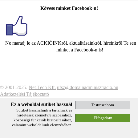
Kövess minket Facebook-n!
Ne maradj le az ACKIÓINKról, aktualitásainkról, híreinkről Te se
minket a Facebook-n is!
© 2001-2025.
Net-Tech Kft.
ufsz@domainadminisztracio.hu
Adatkezelési Tájékoztató
Ez a weboldal sütiket használ
Sütiket használunk a tartalmak és
hirdetések személyre szabásához,
közösségi funkciók biztosításához,
valamint weboldalunk elemzéséhez.