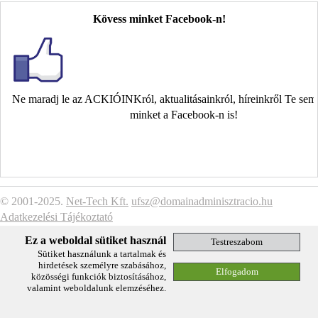
Kövess minket Facebook-n!
Ne maradj le az ACKIÓINKról, aktualitásainkról, híreinkről Te se
minket a Facebook-n is!
© 2001-2025.
Net-Tech Kft.
ufsz@domainadminisztracio.hu
Adatkezelési Tájékoztató
Ez a weboldal sütiket használ
Sütiket használunk a tartalmak és
hirdetések személyre szabásához,
közösségi funkciók biztosításához,
valamint weboldalunk elemzéséhez.