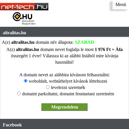
Menü
altralitas.hu
A(z)
altralitas.hu
domain név állapota:
SZABAD
A(z)
altralitas.hu
domain nevet foglalja le most
1 976 Ft + Áfa
összegért 1 évre! Válassza ki az alábbi listából mire kívánja
használni!
A domain nevet az alábbira kívánom felhasználni:
weboldalt, webtárhelyet kívánok létrehozni
levelezni szeretnék
domaint parkoltatni, domaint fenntartani szeretném
Facebook