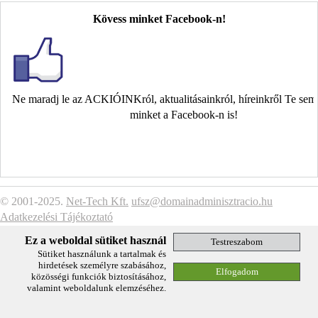
Kövess minket Facebook-n!
Ne maradj le az ACKIÓINKról, aktualitásainkról, híreinkről Te se
minket a Facebook-n is!
© 2001-2025.
Net-Tech Kft.
ufsz@domainadminisztracio.hu
Adatkezelési Tájékoztató
Ez a weboldal sütiket használ
Sütiket használunk a tartalmak és
hirdetések személyre szabásához,
közösségi funkciók biztosításához,
valamint weboldalunk elemzéséhez.