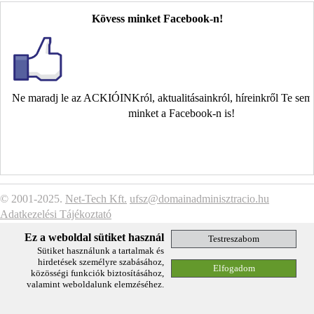
Kövess minket Facebook-n!
Ne maradj le az ACKIÓINKról, aktualitásainkról, híreinkről Te se
minket a Facebook-n is!
© 2001-2025.
Net-Tech Kft.
ufsz@domainadminisztracio.hu
Adatkezelési Tájékoztató
Ez a weboldal sütiket használ
Sütiket használunk a tartalmak és
hirdetések személyre szabásához,
közösségi funkciók biztosításához,
valamint weboldalunk elemzéséhez.