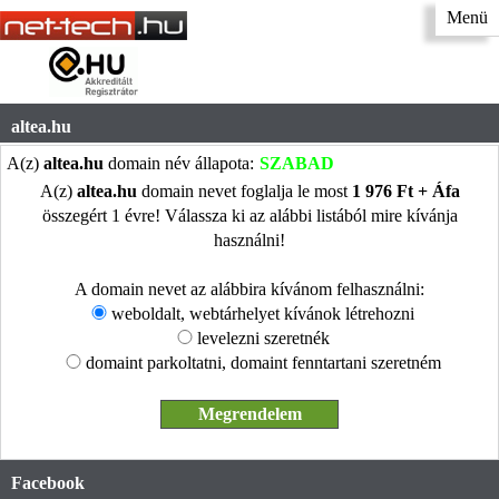
Menü
altea.hu
A(z)
altea.hu
domain név állapota:
SZABAD
A(z)
altea.hu
domain nevet foglalja le most
1 976 Ft + Áfa
összegért 1 évre! Válassza ki az alábbi listából mire kívánja
használni!
A domain nevet az alábbira kívánom felhasználni:
weboldalt, webtárhelyet kívánok létrehozni
levelezni szeretnék
domaint parkoltatni, domaint fenntartani szeretném
Facebook