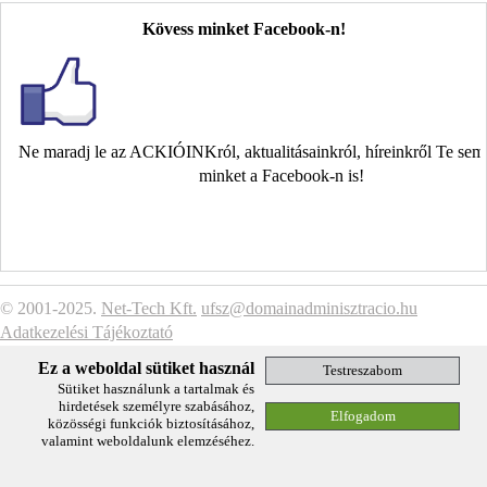
Kövess minket Facebook-n!
Ne maradj le az ACKIÓINKról, aktualitásainkról, híreinkről Te se
minket a Facebook-n is!
© 2001-2025.
Net-Tech Kft.
ufsz@domainadminisztracio.hu
Adatkezelési Tájékoztató
Ez a weboldal sütiket használ
Sütiket használunk a tartalmak és
hirdetések személyre szabásához,
közösségi funkciók biztosításához,
valamint weboldalunk elemzéséhez.