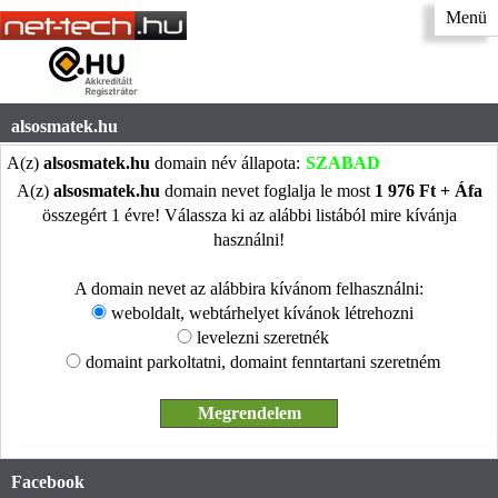
Menü
alsosmatek.hu
A(z)
alsosmatek.hu
domain név állapota:
SZABAD
A(z)
alsosmatek.hu
domain nevet foglalja le most
1 976 Ft + Áfa
összegért 1 évre! Válassza ki az alábbi listából mire kívánja
használni!
A domain nevet az alábbira kívánom felhasználni:
weboldalt, webtárhelyet kívánok létrehozni
levelezni szeretnék
domaint parkoltatni, domaint fenntartani szeretném
Facebook