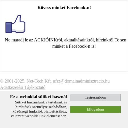
Kövess minket Facebook-n!
Ne maradj le az ACKIÓINKról, aktualitásainkról, híreinkről Te se
minket a Facebook-n is!
© 2001-2025.
Net-Tech Kft.
ufsz@domainadminisztracio.hu
Adatkezelési Tájékoztató
Ez a weboldal sütiket használ
Sütiket használunk a tartalmak és
hirdetések személyre szabásához,
közösségi funkciók biztosításához,
valamint weboldalunk elemzéséhez.