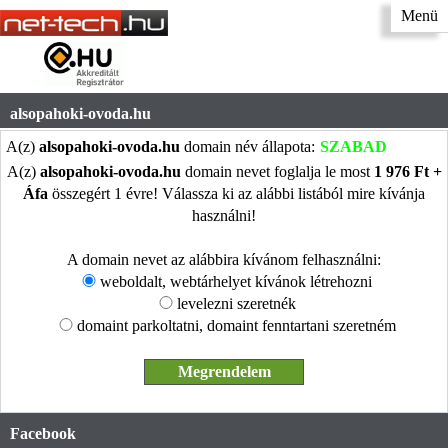
Menü
alsopahoki-ovoda.hu
A(z)
alsopahoki-ovoda.hu
domain név állapota:
SZABAD
A(z)
alsopahoki-ovoda.hu
domain nevet foglalja le most
1 976 Ft +
Áfa
összegért 1 évre! Válassza ki az alábbi listából mire kívánja
használni!
A domain nevet az alábbira kívánom felhasználni:
weboldalt, webtárhelyet kívánok létrehozni
levelezni szeretnék
domaint parkoltatni, domaint fenntartani szeretném
Facebook