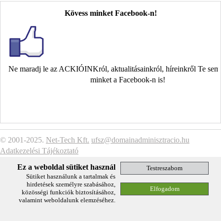
Kövess minket Facebook-n!
Ne maradj le az ACKIÓINKról, aktualitásainkról, híreinkről Te se
minket a Facebook-n is!
© 2001-2025.
Net-Tech Kft.
ufsz@domainadminisztracio.hu
Adatkezelési Tájékoztató
Ez a weboldal sütiket használ
Sütiket használunk a tartalmak és
hirdetések személyre szabásához,
közösségi funkciók biztosításához,
valamint weboldalunk elemzéséhez.