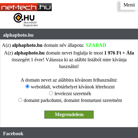
Menü
alphaphoto.hu
A(z)
alphaphoto.hu
domain név állapota:
SZABAD
A(z)
alphaphoto.hu
domain nevet foglalja le most
1 976 Ft + Áfa
összegért 1 évre! Válassza ki az alábbi listából mire kívánja
használni!
A domain nevet az alábbira kívánom felhasználni:
weboldalt, webtárhelyet kívánok létrehozni
levelezni szeretnék
domaint parkoltatni, domaint fenntartani szeretném
Facebook