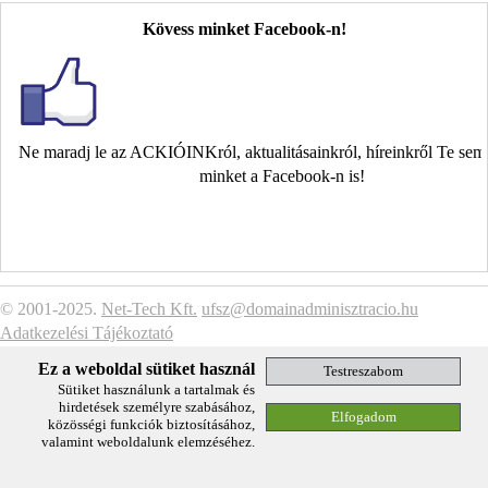
Kövess minket Facebook-n!
Ne maradj le az ACKIÓINKról, aktualitásainkról, híreinkről Te se
minket a Facebook-n is!
© 2001-2025.
Net-Tech Kft.
ufsz@domainadminisztracio.hu
Adatkezelési Tájékoztató
Ez a weboldal sütiket használ
Sütiket használunk a tartalmak és
hirdetések személyre szabásához,
közösségi funkciók biztosításához,
valamint weboldalunk elemzéséhez.