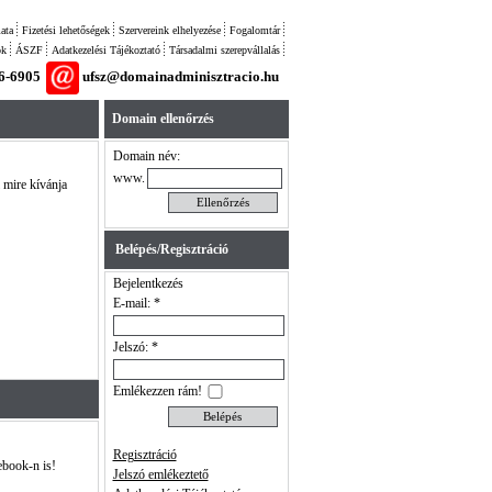
ata
Fizetési lehetőségek
Szervereink elhelyezése
Fogalomtár
ok
ÁSZF
Adatkezelési Tájékoztató
Társadalmi szerepvállalás
26-6905
ufsz@domainadminisztracio.hu
Domain ellenőrzés
Domain név:
www.
l mire kívánja
Belépés/Regisztráció
Bejelentkezés
E-mail: *
Jelszó: *
Emlékezzen rám!
Regisztráció
ebook-n is!
Jelszó emlékeztető