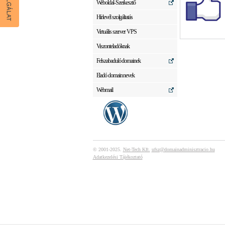
Weboldal-Szerkesztő
Hírlevél szolgáltatás
Virtuális szerver VPS
Viszonteladóknak
Felszabaduló domainek
Eladó domain nevek
Webmail
© 2001-2025.
Net-Tech Kft.
ufsz@domainadminisztracio.hu
Adatkezelési Tájékoztató