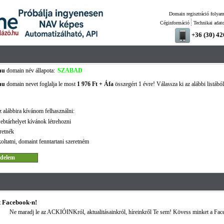
Domain regisztráció folyam
Céginformáció
Technikai adat
+36 (30) 4
hu
domain név állapota:
SZABAD
hu
domain nevet foglalja le most
1 976 Ft + Áfa
összegért 1 évre! Válassza ki az alábbi listábó
 alábbira kívánom felhasználni:
ebtárhelyet kívánok létrehozni
retnék
oltatni, domaint fenntartani szeretném
 Facebook-n!
Ne maradj le az ACKIÓINKról, aktualitásainkról, híreinkről Te sem! Kövess minket a Fac