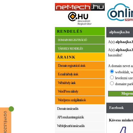
RENDELÉS
alphaajka.hu
DOMAIN REGISZTRÁCIÓ
A(z)
alphaajka.
TÁRHELY RENDELÉS
A(z)
alphaajka.
használni!
ÁRAINK
Domain regisztráció árak
A domain nevet az
weboldalt, w
E-mail tárhely árak
levelezni sze
Webtárhely árak
domaint park
WordPress tárhely
Wordpress szolgáltatások
Facebook
Domain tanácsadás
API rendszerintegrációk
Kövess minket
Webfejlesztési tanácsadás